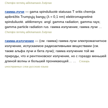
Chemijos terminų aiškinamasis žodynas
гамма-лучи
— gama spinduliuotė statusas T sritis chemija
apibrėžtis Trumpųjų bangų (λ = 0,1 nm) elektromagnetinė
spinduliuotė. atitikmenys: angl. gamma radiation; gamma rays;
gamma particle radiation rus. гамма излучение; гамма лучи …
Chemijos terminų aiškinamasis žodynas
гамма-излучение
— (см. гамма) гамма лучи электромагнитное
излучение, испускаемое радиоактивными веществами (см.
также альфа лучи и бета лучи); гамма излучение той же
природы, что и рентгеновског излучение, но с гораздо меньшей
длиной волны и большей проникающей… …
Словарь
иностранных слов русского языка