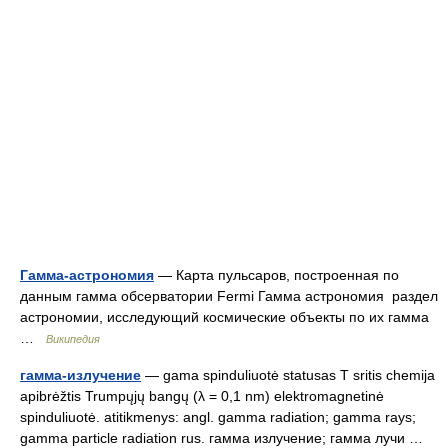
Гамма-астрономия
— Карта пульсаров, построенная по
данным гамма обсерватории Fermi Гамма астрономия раздел
астрономии, исследующий космические объекты по их гамма
…
Википедия
гамма-излучение
— gama spinduliuotė statusas T sritis chemija
apibrėžtis Trumpųjų bangų (λ = 0,1 nm) elektromagnetinė
spinduliuotė. atitikmenys: angl. gamma radiation; gamma rays;
gamma particle radiation rus. гамма излучение; гамма лучи …