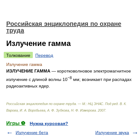
Российская энциклопедия по охране
труда
Излучение гамма
Толкование
Перевод
Излучение гамма
ИЗЛУЧЕНИЕ ГАММА
— коротковолновое электромагнитное
−8
излучение с длиной волны 10
мм; возникает при распадах
радиоактивных ядер.
Российская энциклопедия по охране труда. — М.: НЦ ЭНАС
.
Под ред. В. К.
Варова, И. А. Воробьева, А. Ф. Зубкова, Н. Ф. Измерова
.
2007
.
Игры ⚽
Нужна курсовая?
Излучение бета
Излучение звука